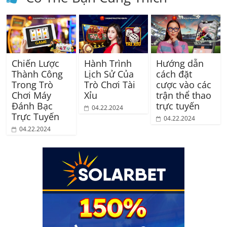
Chiến Lược
Hành Trình
Hướng dẫn
Thành Công
Lịch Sử Của
cách đặt
Trong Trò
Trò Chơi Tài
cược vào các
Chơi Máy
Xỉu
trận thể thao
Đánh Bạc
trực tuyến
04.22.2024
Trực Tuyến
04.22.2024
04.22.2024