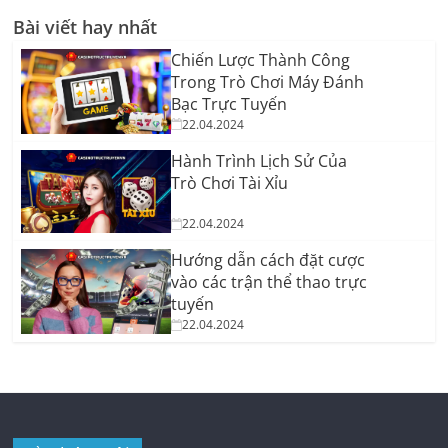
Bài viết hay nhất
Chiến Lược Thành Công
Trong Trò Chơi Máy Đánh
Bạc Trực Tuyến
22.04.2024
Hành Trình Lịch Sử Của
Trò Chơi Tài Xỉu
22.04.2024
Hướng dẫn cách đặt cược
vào các trận thể thao trực
tuyến
22.04.2024