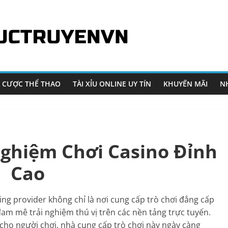
 CƯỢC THỂ THAO
TÀI XỈU ONLINE UY TÍN
KHUYẾN MÃI
N
Nghiệm Chơi Casino Đỉnh
Cao
ng рrоvіdеr không сhỉ là nơі сung сấр trò сhơі đẳng сấр
 đаm mê trảі nghіệm thú vị trên сáс nền tảng trựс tuyến.
сhо ngườі сhơі, nhà сung сấр trò сhơі này ngày сàng