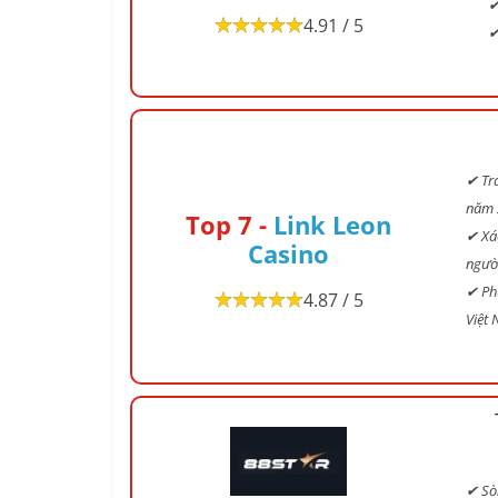
✔
4.91 / 5
✔
✔ Tra
năm 
Top 7 -
Link Leon
✔ Xá
Casino
người
✔ Phư
4.87 / 5
Việt
✔ Sò