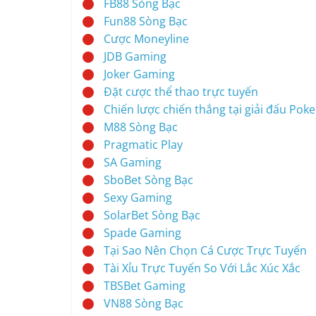
FB88 Sòng Bạc
Fun88 Sòng Bạc
Cược Moneyline
JDB Gaming
Joker Gaming
Đặt cược thể thao trực tuyến
Chiến lược chiến thắng tại giải đấu Poke
M88 Sòng Bạc
Pragmatic Play
SA Gaming
SboBet Sòng Bạc
Sexy Gaming
SolarBet Sòng Bạc
Spade Gaming
Tại Sao Nên Chọn Cá Cược Trực Tuyến
Tài Xỉu Trực Tuyến So Với Lắc Xúc Xắc
TBSBet Gaming
VN88 Sòng Bạc