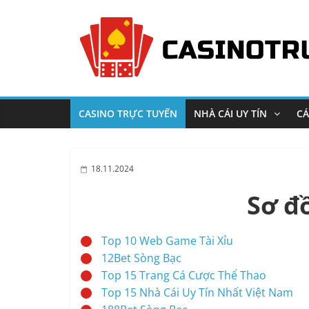
CASINO TRỰC TUYẾN
NHÀ CÁI UY TÍN
CÁ
18.11.2024
Sơ đ
Top 10 Web Game Tài Xỉu
12Bet Sòng Bạc
Top 15 Trang Cá Cược Thể Thao
Top 15 Nhà Cái Uy Tín Nhất Việt Nam