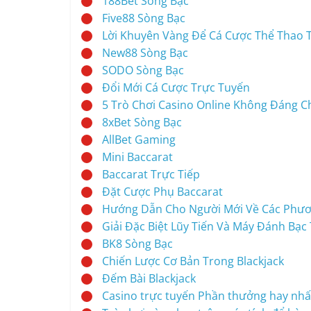
188Bet Sòng Bạc
Five88 Sòng Bạc
Lời Khuyên Vàng Để Cá Cược Thể Thao 
New88 Sòng Bạc
SODO Sòng Bạc
Đổi Mới Cá Cược Trực Tuyến
5 Trò Chơi Casino Online Không Đáng 
8xBet Sòng Bạc
AllBet Gaming
Mini Baccarat
Baccarat Trực Tiếp
Đặt Cược Phụ Baccarat
Hướng Dẫn Cho Người Mới Về Các Phươ
Giải Đặc Biệt Lũy Tiến Và Máy Đánh Bạ
BK8 Sòng Bạc
Chiến Lược Cơ Bản Trong Blackjack
Đếm Bài Blackjack
Casino trực tuyến Phần thưởng hay nhấ