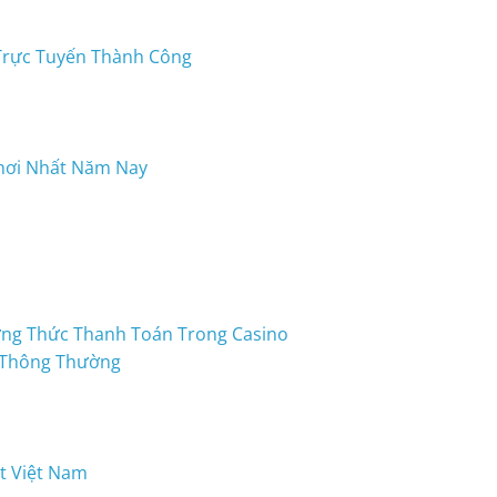
Trực Tuyến Thành Công
Chơi Nhất Năm Nay
ng Thức Thanh Toán Trong Casino
c Thông Thường
t Việt Nam