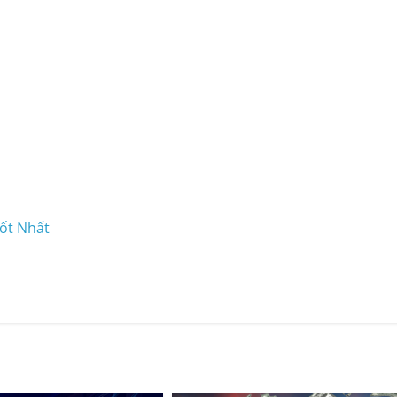
ốt Nhất