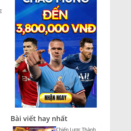
g
Bài viết hay nhất
Chiến Lược Thành