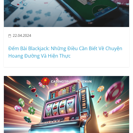
22.04.2024
Đếm Bài Blackjack: Những Điều Cần Biết Về Chuyện
Hoang Đường Và Hiện Thực