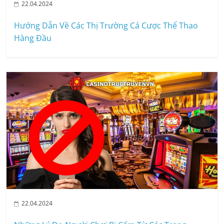
22.04.2024
Hướng Dẫn Về Các Thị Trường Cá Cược Thể Thao
Hàng Đầu
22.04.2024