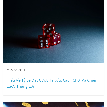
22.04.2024
Hiểu Về Tỷ Lệ Đặt Cược Tài Xỉu: Cách Chơi Và Chiến
Lược Thắng Lớn