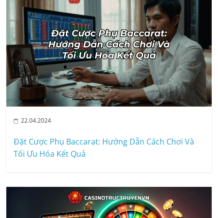
22.04.2024
Đặt Cược Phụ Baccarat: Hướng Dẫn Cách Chơi Và
Tối Ưu Hóa Kết Quả