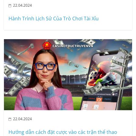
22.04.2024
Hành Trình Lịch Sử Của Trò Chơi Tài Xỉu
22.04.2024
Hướng dẫn cách đặt cược vào các trận thể thao