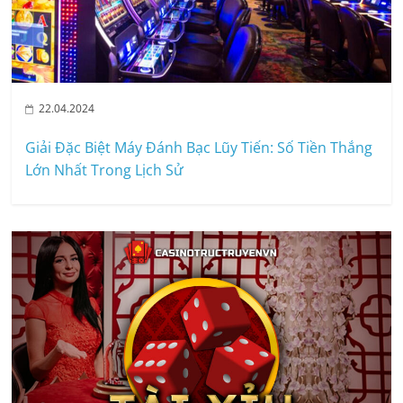
22.04.2024
Giải Đặc Biệt Máy Đánh Bạc Lũy Tiến: Số Tiền Thắng
Lớn Nhất Trong Lịch Sử