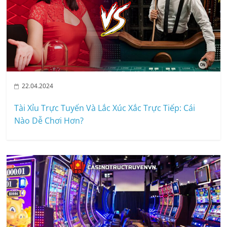
22.04.2024
Tài Xỉu Trực Tuyến Và Lắc Xúc Xắc Trực Tiếp: Cái
Nào Dễ Chơi Hơn?