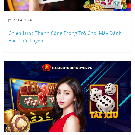
22.04.2024
Chiến Lược Thành Công Trong Trò Chơi Máy Đánh
Bạc Trực Tuyến