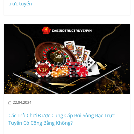
trực tuyến
22.04.2024
Các Trò Chơi Được Cung Cấp Bởi Sòng Bạc Trực
Tuyến Có Công Bằng Không?