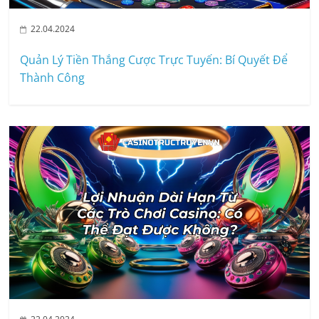
22.04.2024
Quản Lý Tiền Thắng Cược Trực Tuyến: Bí Quyết Để
Thành Công